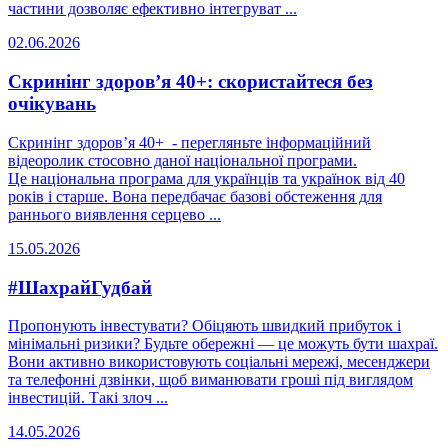
частини дозволяє ефективно інтегруват ...
02.06.2026
Скринінг здоров’я 40+: скористайтеся без
очікувань
Скринінг здоровʼя 40+ - перегляньте інформаційний
відеоролик стосовно даної національної програми.
Це національна програма для українців та українок від 40
років і старше. Вона передбачає базові обстеження для
раннього виявлення серцево ...
15.05.2026
#ШахрайГудбай
Пропонують інвестувати? Обіцяють швидкий прибуток і
мінімальні ризики? Будьте обережні — це можуть бути шахраї.
Вони активно використовують соціальні мережі, месенджери
та телефонні дзвінки, щоб виманювати гроші під виглядом
інвестицій. Такі злоч ...
14.05.2026