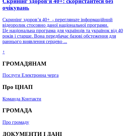
Скринінг здоров’я 40+: скористайтеся без
очікувань
Скринінг здоровʼя 40+ - перегляньте інформаційний
відеоролик стосовно даної національної програми.
Це національна програма для українців та українок від 40
років і старше. Вона передбачає базові обстеження для
раннього виявлення серцево ...
↑
ГРОМАДЯНАМ
Послуги
Електронна черга
Про ЦНАП
Команда
Контакти
ГРОМАДА
Про громаду
ДОКУМЕНТИ І ДАНІ