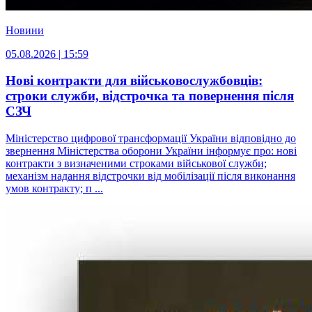
Новини
05.08.2026 | 15:59
Нові контракти для військовослужбовців:
строки служби, відстрочка та повернення після
СЗЧ
Міністерство цифрової трансформації України відповідно до
звернення Міністерства оборони України інформує про: нові
контракти з визначеними строками військової служби;
механізм надання відстрочки від мобілізації після виконання
умов контракту; п ...