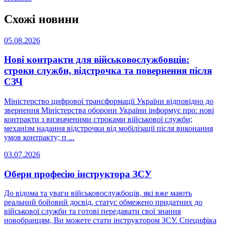
Схожі новини
05.08.2026
Нові контракти для військовослужбовців:
строки служби, відстрочка та повернення після
СЗЧ
Міністерство цифрової трансформації України відповідно до
звернення Міністерства оборони України інформує про: нові
контракти з визначеними строками військової служби;
механізм надання відстрочки від мобілізації після виконання
умов контракту; п ...
03.07.2026
Обери професію інструктора ЗСУ
До відома та уваги військовослужбоців, які вже мають
реальний бойовий досвід, статус обмежено придатних до
військової служби та готові передавати свої знання
новобранцям, Ви можете стати інструктором ЗСУ. Специфіка